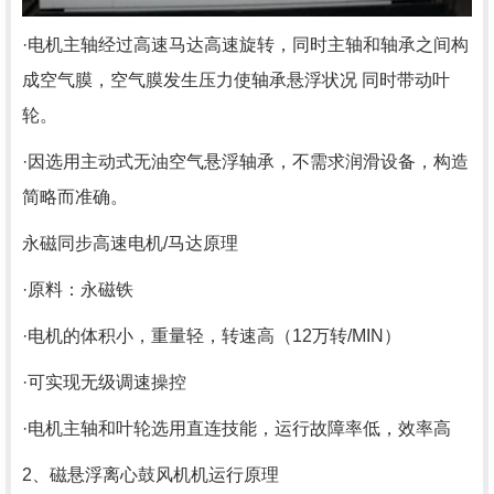
·电机主轴经过高速马达高速旋转，同时主轴和轴承之间构
成空气膜，空气膜发生压力使轴承悬浮状况 同时带动叶
轮。
·因选用主动式无油空气悬浮轴承，不需求润滑设备，构造
简略而准确。
永磁同步高速电机/马达原理
·原料：永磁铁
·电机的体积小，重量轻，转速高（12万转/MIN）
·可实现无级调速操控
·电机主轴和叶轮选用直连技能，运行故障率低，效率高
2、磁悬浮离心鼓风机机运行原理