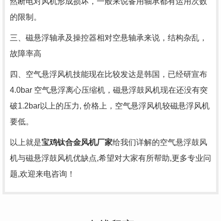
然断电对风机形成损坏，一般来说备用轴承都有运用次数
的限制。
三、磁悬浮轴承及操控器相对空悬轴承来说，结构杂乱，
故障率高
四、空气悬浮风机技能现在比较发达是韩国，已经研宣布
4.0bar 空气悬浮离心压缩机，磁悬浮鼓风机现在还没有突
破1.2bar以上的压力, 价格上，空气悬浮风机较磁悬浮风机
要低。
以上就是
宝鸡钛合金风机厂家
给我们详解的空气悬浮鼓风
机与磁悬浮鼓风机优缺点,希望对大家有所帮助,更多专业问
题,欢迎来电咨询！