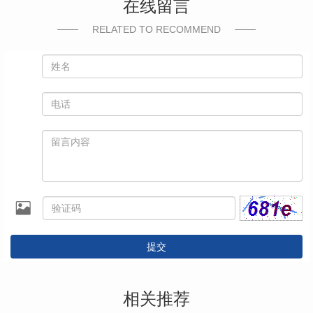
在线留言
RELATED TO RECOMMEND
提交
相关推荐