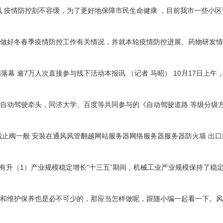
 疫情防控刻不容缓，为了更好地保障市民生命健康 ，目前我市一些小区
一步做好冬春季疫情防控工作有关情况，并就本轮疫情防控进展、药物研发
满落幕 逾7万人次直接参与线下活动本报讯 （记者 马昭） 10月17日上
自动驾驶牵头，同济大学、百度等共同参与的《自动驾驶道路 等级分级
截止阀一般 安裝在通风风管翻越网站服务器网络服务器服务器防火墙 出
中有升（1）产业规模稳定增长“十三五”期间，机械工业产业规模保持了稳
和维护保养也是必不可少的，那应当怎样做呢，跟随小编一起看一下。风机