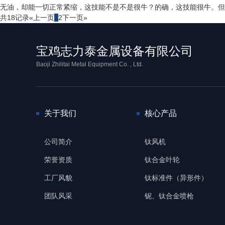
无油，却能一切正常紧缩，这技能不是不是很牛？的确，这技能很牛。但说白
共18记录
«上一页
1
2
下一页»
宝鸡志力泰金属设备有限公司
Baoji Zhilitai Metal Equipment Co. , Ltd.
关于我们
核心产品
公司简介
钛风机
荣誉资质
钛合金叶轮
工厂风貌
钛标准件（异形件）
团队风采
铌、钛合金喷枪