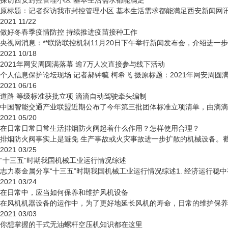
探访西安封控管理小区 基本生活需求都能满足
原标题：记者探访我市封控管理小区 基本生活需求都能满足西安新闻网讯
2021
11/22
做好冬春季疫情防控 持续推进疫苗接种工作
央视网消息：**联防联控机制11月20日下午举行新闻发布会，介绍进
2021
10/18
2021年网安周圆满落幕 逾7万人次直接参与线下活动
个人信息保护论坛现场 记者郝钟毓 柯希飞 摄原标题：2021年网安周圆
2021
06/16
道路 等级标准获批立项 滴滴自动驾驶牵头编制
中国智能交通产业联盟近期公布了今年第三批团体标准立项清单，由滴滴
2021
05/20
在日常日常日常生活排烟防火阀起着什么作用？怎样使用合理？
排烟防火阀事实上是避免 生产事故或火灾事故进一步扩散的机械设备。
2021
03/25
“十三五”时期我国机械工业运行情况综述
志力泰金属分享“十三五”时期我国机械工业运行情况综述1. 经济运行稳
2021
03/24
在日常中，应当如何保养和维护风机设备
在风机机器设备的运作中，为了更好地延长风机的寿命，日常的维护保养
2021
03/03
你想掌握的干式无油螺杆空压机知识都在这里