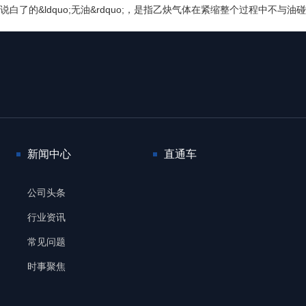
了的&ldquo;无油&rdquo;，是指乙炔气体在紧缩整个过程中不与
新闻中心
直通车
公司头条
行业资讯
常见问题
时事聚焦