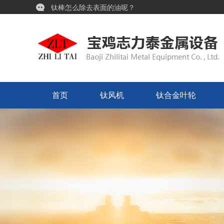
钛棒怎么除去表面的油呢？
浅析钛棒的模锻工艺！
工况恶劣选对喷嘴很重要！宝鸡志力泰铌喷嘴，耐腐耐高温更耐用
首页
钛风机
钛合金叶轮
首页
钛风机
钛合金叶轮